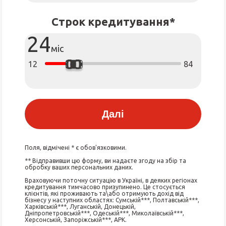
Строк кредитування*
24
міс
12
84
Далі
Поля, відмічені * є обов'язковими.
** Відправивши цю форму, ви надаєте згоду на збір та
обробку ваших персональних даних.
Враховуючи поточну ситуацію в Україні, в деяких регіонах
кредитування тимчасово призупинено. Це стосується
клієнтів, які проживають та\або отримують дохід від
бізнесу у наступних областях: Сумській***, Полтавській***,
Харківській***, Луганській, Донецькій,
Дніпропетровській***, Одеській***, Миколаївській***,
Херсонській, Запоріжській***, АРК.